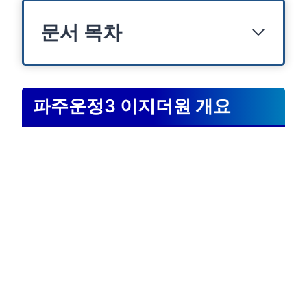
문서 목차
파주운정3 이지더원 개요
우수한 입지 환경
파주운정3 이지더원 개요
교통
교육
자연환경
생활편의시설
합리적인 분양가격
청약 정보
청약 일정