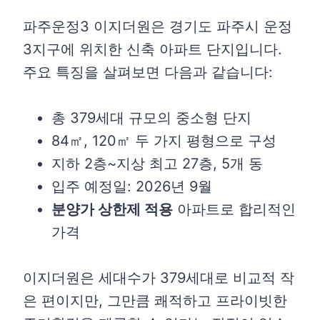
단지 및 평면 특징
파주운정3 이지더원은 경기도 파주시 운정
단지 배치
3지구에 위치한 신축 아파트 단지입니다.
84㎡ 평면 (A, B타입)
주요 특징을 살펴보면 다음과 같습니다:
120㎡ 평면
커뮤니티 시설
총 379세대 규모의 중소형 단지
84㎡, 120㎡ 두 가지 평형으로 구성
투자 가치 분석
지하 2층~지상 최고 27층, 5개 동
교통 개선에 따른 미래 가치 상승
입주 예정일: 2026년 9월
잠재력
분양가 상한제 적용
아파트로 합리적인
신도시 개발에 따른 인프라 확충
가격
분양가 상한제 적용으로 인한 가
이지더원은 세대수가 379세대로 비교적 작
격 메리트
은 편이지만, 그만큼 쾌적하고 프라이빗한
우수한 학군