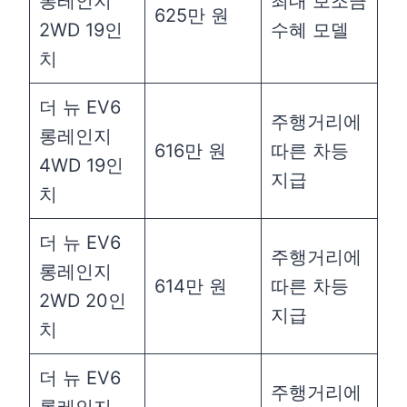
롱레인지
최대 보조금
625만 원
2WD 19인
수혜 모델
치
더 뉴 EV6
주행거리에
롱레인지
616만 원
따른 차등
4WD 19인
지급
치
더 뉴 EV6
주행거리에
롱레인지
614만 원
따른 차등
2WD 20인
지급
치
더 뉴 EV6
주행거리에