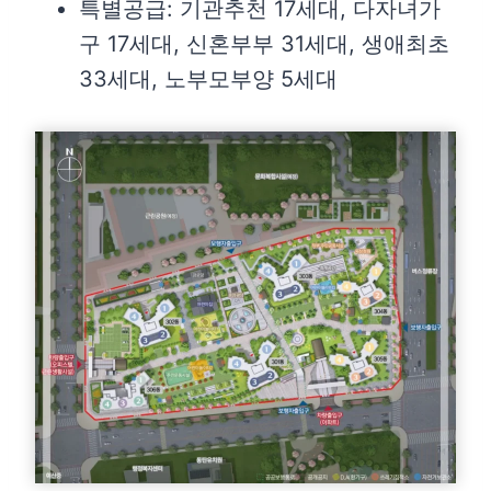
특별공급: 기관추천 17세대, 다자녀가
구 17세대, 신혼부부 31세대, 생애최초
33세대, 노부모부양 5세대