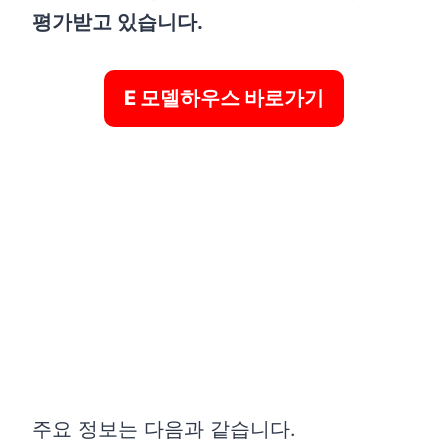
평가받고 있습니다.
입지 분석
교통 환경
E 모델하우스 바로가기
생활 인프라
단지 배치 및 평면도
63타입 (A형, B형 각 60세대)
82타입 (A형, B형 각 172세대)
투자 가치 분석
마치며
주요 정보는 다음과 같습니다.