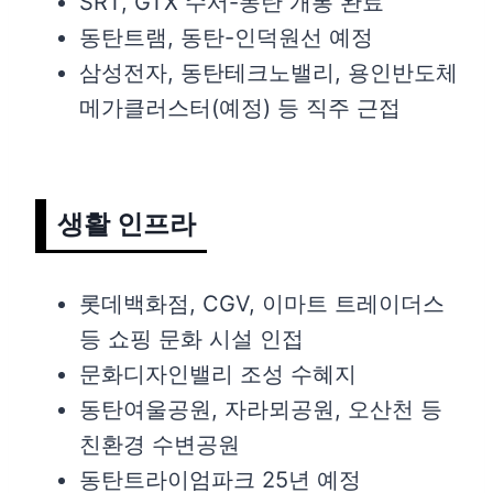
SRT, GTX 수서-동탄 개통 완료
동탄트램, 동탄-인덕원선 예정
삼성전자, 동탄테크노밸리, 용인반도체
메가클러스터(예정) 등 직주 근접
생활 인프라
롯데백화점, CGV, 이마트 트레이더스
등 쇼핑 문화 시설 인접
문화디자인밸리 조성 수혜지
동탄여울공원, 자라뫼공원, 오산천 등
친환경 수변공원
동탄트라이엄파크 25년 예정