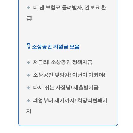
더 낸 보험료 돌려받자, 건보료 환
급!
👇 소상공인 지원금 모음
저금리! 소상공인 정책자금
소상공인 빚탕감! 이번이 기회야!
다시 뛰는 사장님! 새출발기금
폐업부터 재기까지! 희망리턴패키
지