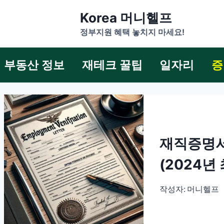
Korea 머니헬프
정부지원 혜택 놓치지 마세요!
부동산 정보
재테크 꿀팁
일자리
증
재직증명서 
(2024년
작성자:
머니헬프