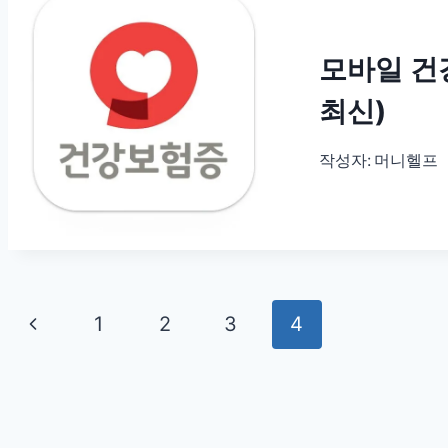
모바일 건
최신)
작성자:
머니헬프
Page
Previous
1
2
3
4
navigation
Page