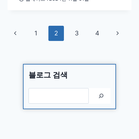
Page
Previous
Next
1
2
3
4
navigation
Page
Page
블로그 검색
검색